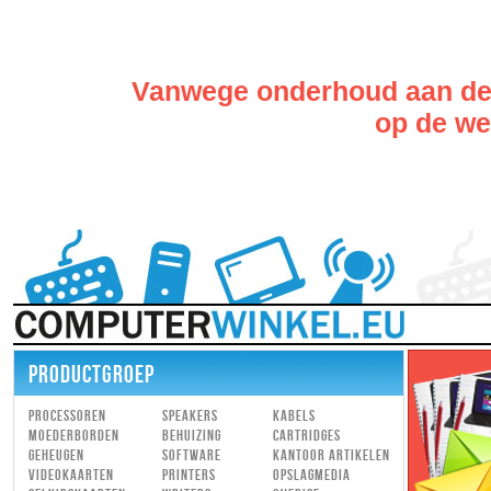
Vanwege onderhoud aan de w
op de web
PRODUCTGROEP
Processoren
Speakers
Kabels
Moederborden
Behuizing
Cartridges
Geheugen
Software
Kantoor artikelen
Videokaarten
Printers
Opslagmedia