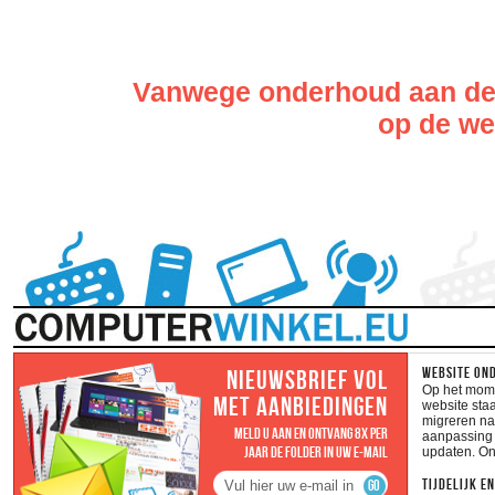
Vanwege onderhoud aan de w
op de web
WEBSITE ON
NIEUWSBRIEF VOL
Op het momen
MET AANBIEDINGEN
website staa
migreren na
MELD U AAN EN ONTVANG 8X PER
aanpassing 
JAAR DE FOLDER IN UW E-MAIL
updaten. O
TIJDELIJK E