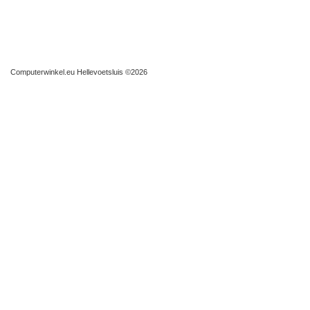
Computerwinkel.eu Hellevoetsluis
©2026