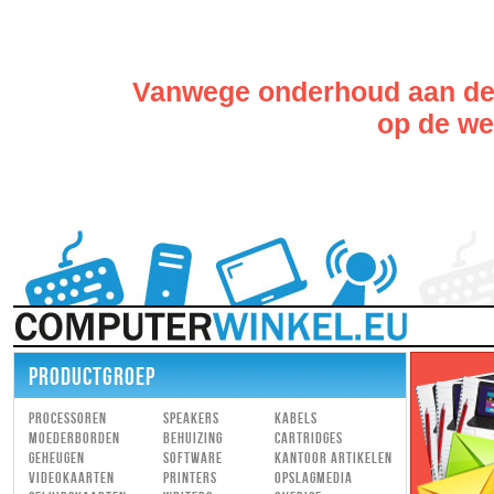
Vanwege onderhoud aan de w
op de web
PRODUCTGROEP
Processoren
Speakers
Kabels
Moederborden
Behuizing
Cartridges
Geheugen
Software
Kantoor artikelen
Videokaarten
Printers
Opslagmedia