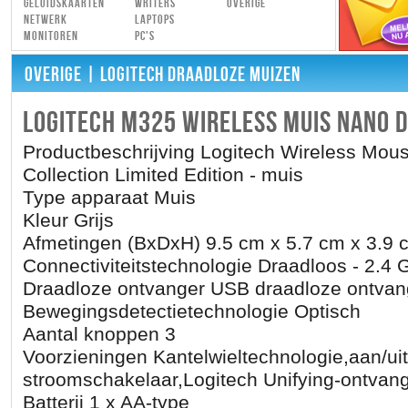
Geluidskaarten
Writers
Overige
Netwerk
Laptops
Monitoren
PC's
OVERIGE
| LOGITECH DRAADLOZE MUIZEN
LOGITECH M325 WIRELESS MUIS NANO D
Productbeschrijving Logitech Wireless Mou
Collection Limited Edition - muis
Type apparaat Muis
Kleur Grijs
Afmetingen (BxDxH) 9.5 cm x 5.7 cm x 3.9 
Connectiviteitstechnologie Draadloos - 2.4 
Draadloze ontvanger USB draadloze ontvan
Bewegingsdetectietechnologie Optisch
Aantal knoppen 3
Voorzieningen Kantelwieltechnologie,aan/uit
stroomschakelaar,Logitech Unifying-ontvan
Batterij 1 x AA-type