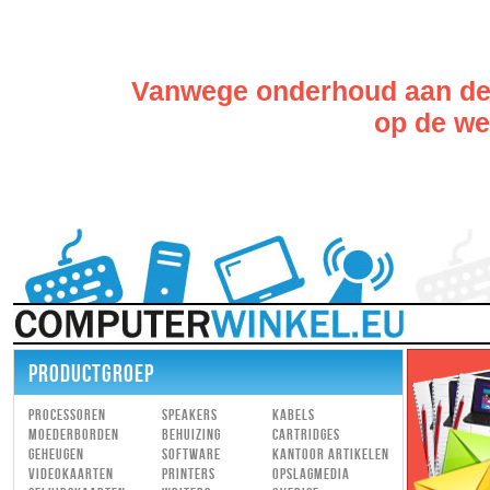
Vanwege onderhoud aan de w
op de web
PRODUCTGROEP
Processoren
Speakers
Kabels
Moederborden
Behuizing
Cartridges
Geheugen
Software
Kantoor artikelen
Videokaarten
Printers
Opslagmedia