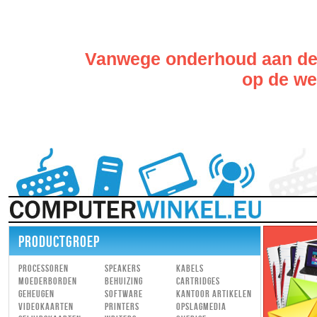
Vanwege onderhoud aan de w
op de web
PRODUCTGROEP
Processoren
Speakers
Kabels
Moederborden
Behuizing
Cartridges
Geheugen
Software
Kantoor artikelen
Videokaarten
Printers
Opslagmedia