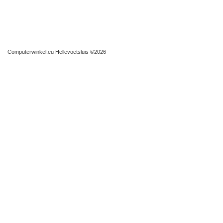
Computerwinkel.eu Hellevoetsluis
©2026