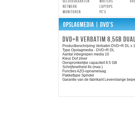
Geluidskaarten
Writers
Ov
Netwerk
Laptops
Monitoren
PC's
OPSLAGMEDIA
| DVD'S
DVD+R VERBATIM 8,5GB DUAL
Productbeschrijving Verbatim DVD+R DL x 1
Type Opslagmedia - DVD+R DL
Aantal inbegrepen media 10
Kleur Dof zilver
Oorspronkelijke capaciteit 8.5 GB
Schrijfsnelheid 8x (max.)
Functies AZO-opnamelaag
Pakkettype Spindel
Garantie van de fabrikant Levenslange bepe