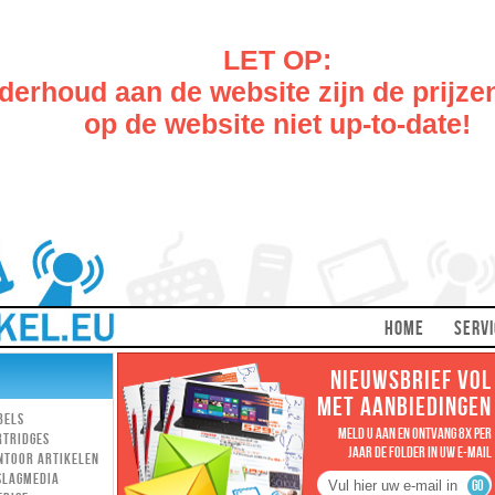
LET OP:
erhoud aan de website zijn de prijze
op de website niet up-to-date!
HOME
SERVI
NIEUWSBRIEF VOL
MET AANBIEDINGEN
bels
MELD U AAN EN ONTVANG 8X PER
rtridges
JAAR DE FOLDER IN UW E-MAIL
ntoor artikelen
slagmedia