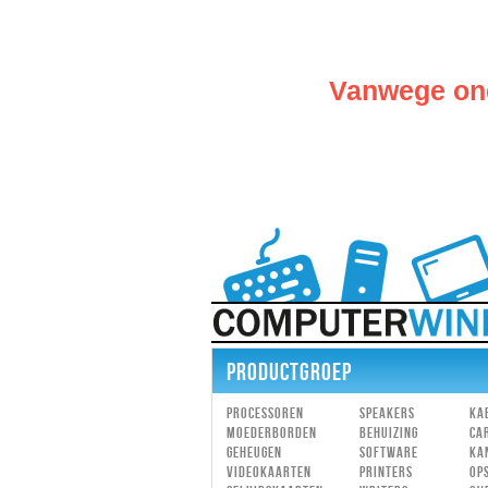
Vanwege ond
PRODUCTGROEP
Processoren
Speakers
Ka
Moederborden
Behuizing
Ca
Geheugen
Software
Ka
Videokaarten
Printers
Op