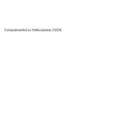
Computerwinkel.eu Hellevoetsluis
©2026