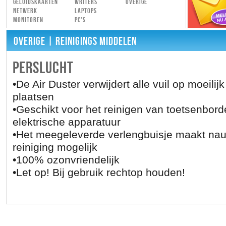
Geluidskaarten
Writers
Overige
Netwerk
Laptops
Monitoren
PC's
OVERIGE
| REINIGINGS MIDDELEN
PERSLUCHT
•De Air Duster verwijdert alle vuil op moeilij
plaatsen
•Geschikt voor het reinigen van toetsenborde
elektrische apparatuur
•Het meegeleverde verlengbuisje maakt na
reiniging mogelijk
•100% ozonvriendelijk
•Let op! Bij gebruik rechtop houden!