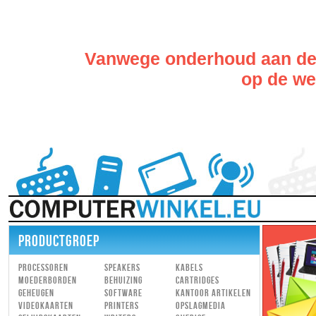
Vanwege onderhoud aan de w
op de web
PRODUCTGROEP
Processoren
Speakers
Kabels
Moederborden
Behuizing
Cartridges
Geheugen
Software
Kantoor artikelen
Videokaarten
Printers
Opslagmedia