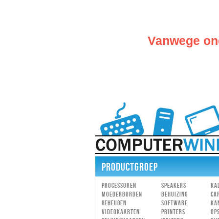
Vanwege ond
PRODUCTGROEP
Processoren
Speakers
Ka
Moederborden
Behuizing
Ca
Geheugen
Software
Ka
Videokaarten
Printers
Op