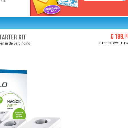
erige
€ 189,
0
TARTER KIT
€ 156,20 excl. BT
en in de verbinding