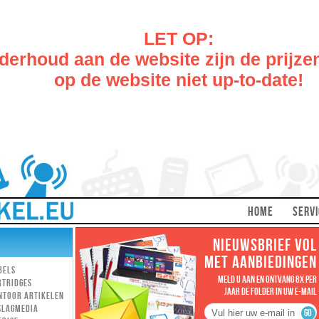
LET OP:
erhoud aan de website zijn de prijze
op de website niet up-to-date!
HOME
SERVI
NIEUWSBRIEF VOL
MET AANBIEDINGEN
bels
MELD U AAN EN ONTVANG 8X PER
rtridges
JAAR DE FOLDER IN UW E-MAIL
ntoor artikelen
slagmedia