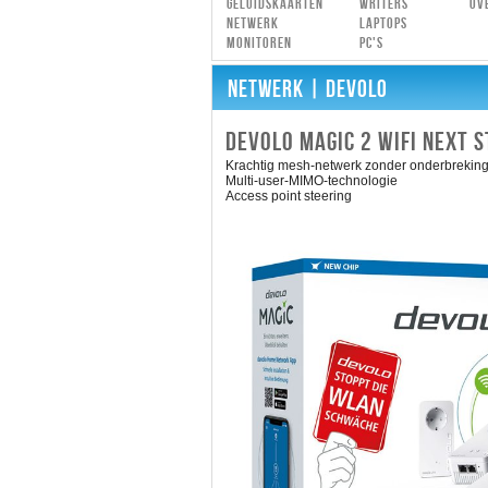
Geluidskaarten
Writers
Ov
Netwerk
Laptops
Monitoren
PC's
NETWERK
| DEVOLO
DEVOLO MAGIC 2 WIFI NEXT S
Krachtig mesh-netwerk zonder onderbreking
Multi-user-MIMO-technologie
Access point steering