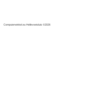
Computerwinkel.eu Hellevoetsluis
©2026