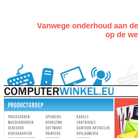
Vanwege onderhoud aan de w
op de web
PRODUCTGROEP
Processoren
Speakers
Kabels
Moederborden
Behuizing
Cartridges
Geheugen
Software
Kantoor artikelen
Videokaarten
Printers
Opslagmedia