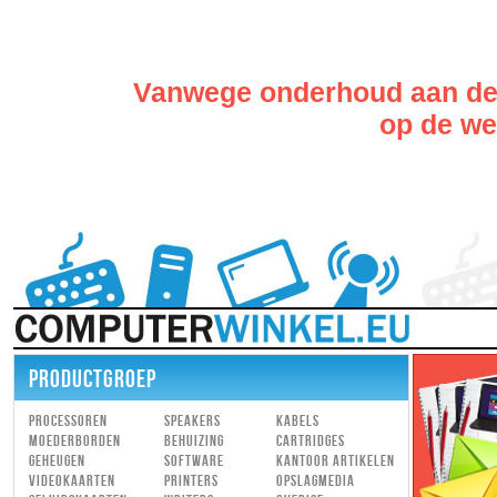
Vanwege onderhoud aan de w
op de web
PRODUCTGROEP
Processoren
Speakers
Kabels
Moederborden
Behuizing
Cartridges
Geheugen
Software
Kantoor artikelen
Videokaarten
Printers
Opslagmedia