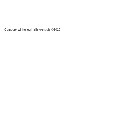
Computerwinkel.eu Hellevoetsluis
©2026