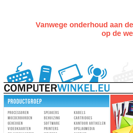
Vanwege onderhoud aan de w
op de web
PRODUCTGROEP
Processoren
Speakers
Kabels
Moederborden
Behuizing
Cartridges
Geheugen
Software
Kantoor artikelen
Videokaarten
Printers
Opslagmedia