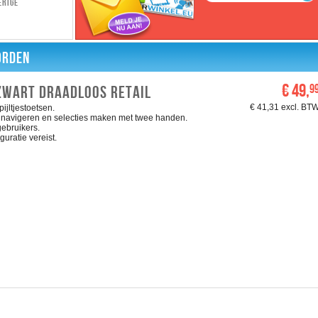
erige
ORDEN
€ 49,
9
ZWART DRAADLOOS RETAIL
€ 41,31 excl. BT
jltjestoetsen.
u navigeren en selecties maken met twee handen.
ebruikers.
uratie vereist.