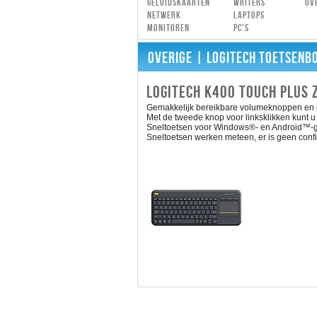
Geluidskaarten
Writers
Ov
Netwerk
Laptops
Monitoren
PC's
OVERIGE
| LOGITECH TOETSENB
LOGITECH K400 TOUCH PLUS 
Gemakkelijk bereikbare volumeknoppen en pi
Met de tweede knop voor linksklikken kunt 
Sneltoetsen voor Windows®- en Android™-g
Sneltoetsen werken meteen, er is geen config