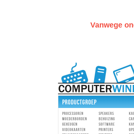
Vanwege ond
PRODUCTGROEP
Processoren
Speakers
Ka
Moederborden
Behuizing
Ca
Geheugen
Software
Ka
Videokaarten
Printers
Op