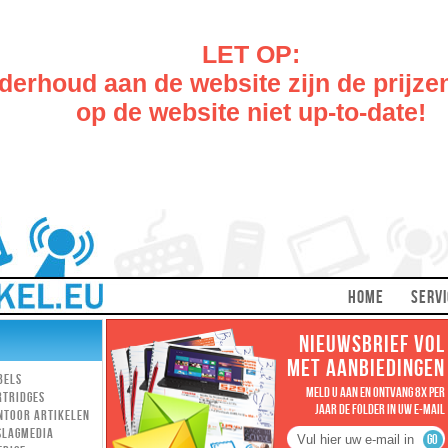
LET OP:
erhoud aan de website zijn de prijze
op de website niet up-to-date!
HOME
SERVI
NIEUWSBRIEF VOL
MET AANBIEDINGEN
bels
MELD U AAN EN ONTVANG 8X PER
rtridges
JAAR DE FOLDER IN UW E-MAIL
ntoor artikelen
slagmedia