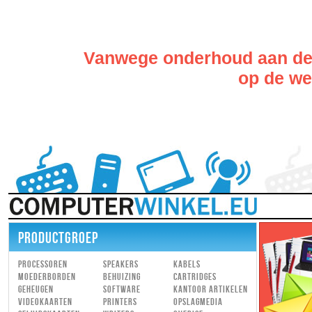
Vanwege onderhoud aan de w
op de web
PRODUCTGROEP
Processoren
Speakers
Kabels
Moederborden
Behuizing
Cartridges
Geheugen
Software
Kantoor artikelen
Videokaarten
Printers
Opslagmedia