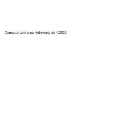
Computerwinkel.eu Hellevoetsluis
©2026