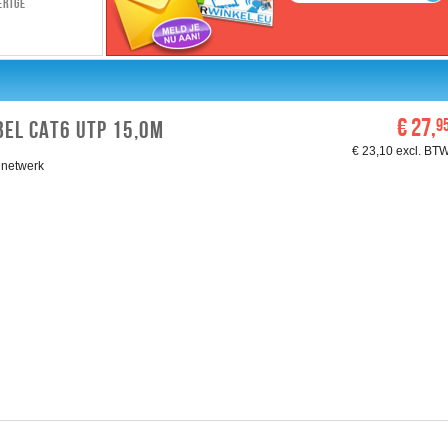
erige
€ 27,
9
EL CAT6 UTP 15,0M
€ 23,10 excl. BT
 netwerk