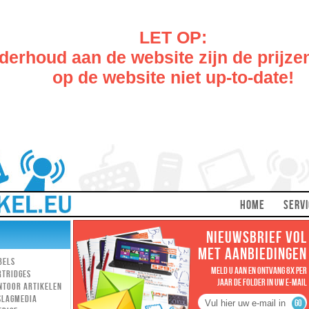
LET OP:
erhoud aan de website zijn de prijze
op de website niet up-to-date!
HOME
SERVI
NIEUWSBRIEF VOL
MET AANBIEDINGEN
bels
MELD U AAN EN ONTVANG 8X PER
rtridges
JAAR DE FOLDER IN UW E-MAIL
ntoor artikelen
slagmedia