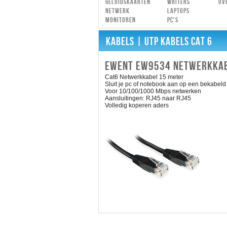
Geluidskaarten
Writers
Ov
Netwerk
Laptops
Monitoren
PC's
KABELS
| UTP KABELS CAT 6
EWENT EW9534 NETWERKKAB
Cat6 Netwerkkabel 15 meter
Sluit je pc of notebook aan op een bekabeld
Voor 10/100/1000 Mbps netwerken
Aansluitingen: RJ45 naar RJ45
Volledig koperen aders