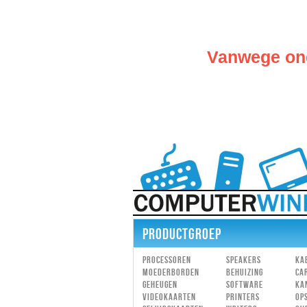
Vanwege ond
PRODUCTGROEP
Processoren
Speakers
Ka
Moederborden
Behuizing
Ca
Geheugen
Software
Ka
Videokaarten
Printers
Op