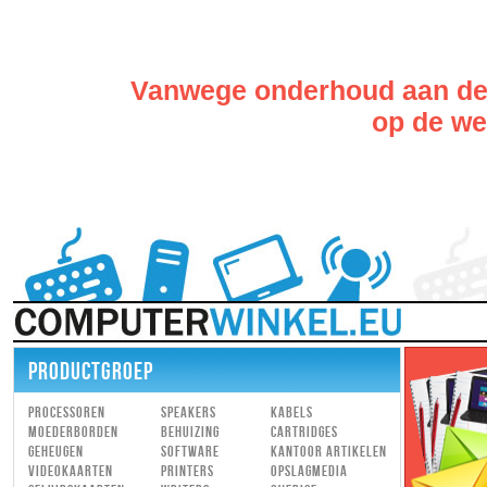
Vanwege onderhoud aan de w
op de web
PRODUCTGROEP
Processoren
Speakers
Kabels
Moederborden
Behuizing
Cartridges
Geheugen
Software
Kantoor artikelen
Videokaarten
Printers
Opslagmedia