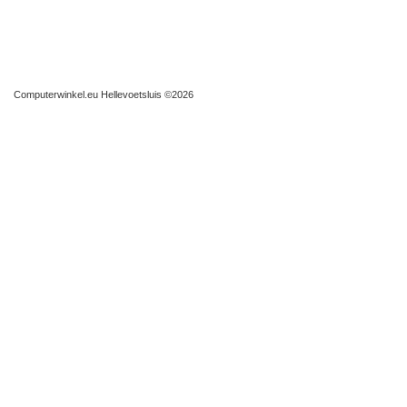
Computerwinkel.eu Hellevoetsluis
©2026