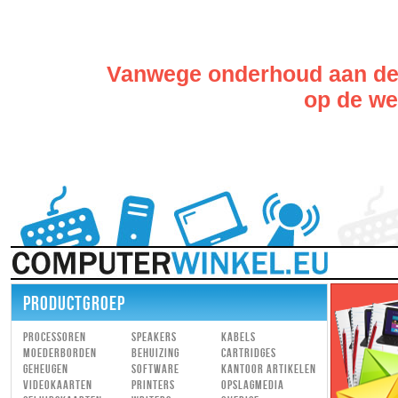
Vanwege onderhoud aan de w
op de web
PRODUCTGROEP
Processoren
Speakers
Kabels
Moederborden
Behuizing
Cartridges
Geheugen
Software
Kantoor artikelen
Videokaarten
Printers
Opslagmedia