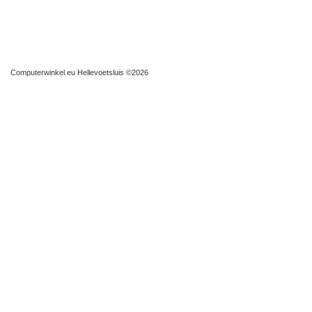
Computerwinkel.eu Hellevoetsluis
©2026