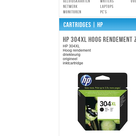
Geluidskaarten
Writers
Ov
Netwerk
Laptops
Monitoren
PC's
CARTRIDGES
| HP
HP 304XL HOOG RENDEMENT
HP 304XL
Hoog rendement
driekleurig
origineel
inktcartridge