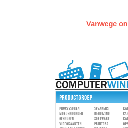
Vanwege ond
PRODUCTGROEP
Processoren
Speakers
Ka
Moederborden
Behuizing
Ca
Geheugen
Software
Ka
Videokaarten
Printers
Op