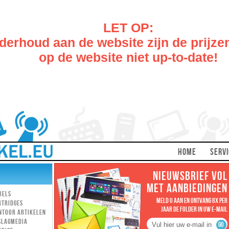
LET OP:
erhoud aan de website zijn de prijze
op de website niet up-to-date!
HOME
SERVI
NIEUWSBRIEF VOL
MET AANBIEDINGEN
bels
MELD U AAN EN ONTVANG 8X PER
rtridges
JAAR DE FOLDER IN UW E-MAIL
ntoor artikelen
slagmedia