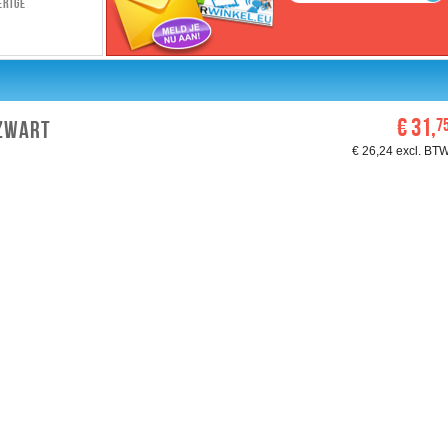
erige
€ 31,
7
 ZWART
€ 26,24 excl. BT