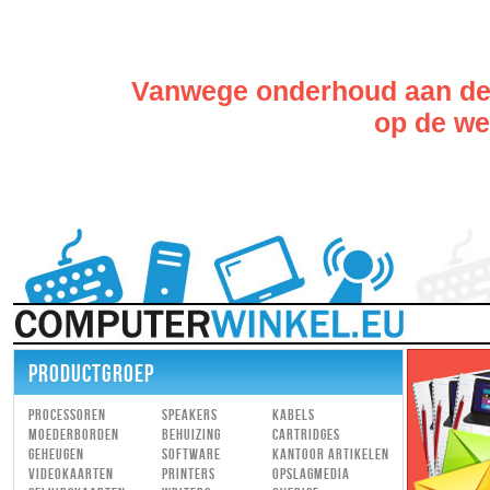
Vanwege onderhoud aan de w
op de web
PRODUCTGROEP
Processoren
Speakers
Kabels
Moederborden
Behuizing
Cartridges
Geheugen
Software
Kantoor artikelen
Videokaarten
Printers
Opslagmedia