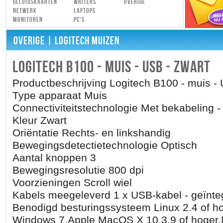
Geluidskaarten
Writers
Overige
Netwerk
Laptops
Monitoren
PC's
OVERIGE
| LOGITECH MUIZEN
LOGITECH B100 - MUIS - USB - ZWART
Productbeschrijving Logitech B100 - muis - 
Type apparaat Muis
Connectiviteitstechnologie Met bekabeling 
Kleur Zwart
Oriëntatie Rechts- en linkshandig
Bewegingsdetectietechnologie Optisch
Aantal knoppen 3
Bewegingsresolutie 800 dpi
Voorzieningen Scroll wiel
Kabels meegeleverd 1 x USB-kabel - geïnteg
Benodigd besturingssysteem Linux 2.4 of ho
Windows 7,Apple MacOS X 10.3.9 of hoger,