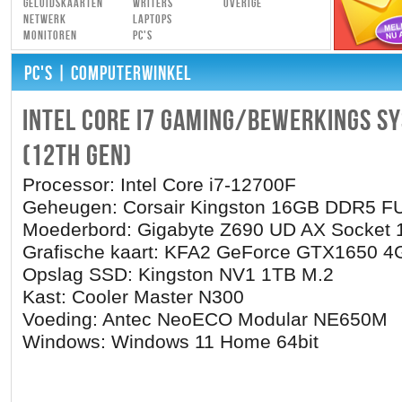
Geluidskaarten
Writers
Overige
Netwerk
Laptops
Monitoren
PC's
PC'S
| COMPUTERWINKEL
INTEL CORE I7 GAMING/BEWERKINGS S
(12TH GEN)
Processor: Intel Core i7-12700F
Geheugen: Corsair Kingston 16GB DDR5 
Moederbord: Gigabyte Z690 UD AX Socket 
Grafische kaart: KFA2 GeForce GTX1650 4
Opslag SSD: Kingston NV1 1TB M.2
Kast: Cooler Master N300
Voeding: Antec NeoECO Modular NE650M
Windows: Windows 11 Home 64bit