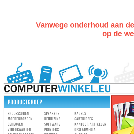
Vanwege onderhoud aan de w
op de web
PRODUCTGROEP
Processoren
Speakers
Kabels
Moederborden
Behuizing
Cartridges
Geheugen
Software
Kantoor artikelen
Videokaarten
Printers
Opslagmedia