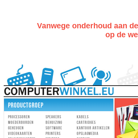
Vanwege onderhoud aan de w
op de web
PRODUCTGROEP
Processoren
Speakers
Kabels
Moederborden
Behuizing
Cartridges
Geheugen
Software
Kantoor artikelen
Videokaarten
Printers
Opslagmedia